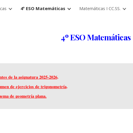
cas
4º ESO Matemáticas
Matemáticas I CC.SS.
ip to main content
Skip to navigat
4º ESO Matemáticas
tes de la asignatura
2025-2026
.
men de ejercicios de trigonometría
.
ema de geometría plana.