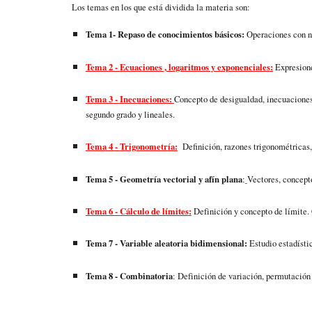
Los temas en los que está dividida la materia son:
Tema 1-
Repaso de conocimientos básicos
:
Operaciones con n
Tema 2 -
Ecuaciones , logaritmos y exponenciales
:
Expresione
Tema 3 -
Inecuaciones:
Concepto de desigualdad, inecuaciones
segundo grado y lineales
.
Tema 4 -
Trigonometría:
Definición
, razones trigonométricas
Tema 5 -
Geometría vectorial y afín plana
:
Vectores, concept
Tema 6 -
Cálculo de límites
:
Definición y concepto de límite
.
Tema 7 - Variable aleatoria bidimensional:
Estudio estadístic
Tema
8
-
Combinatoria
:
Definición de variación, permutació