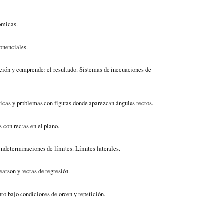
ómicas.
onenciales.
ción y comprender el resultado. Sistemas de inecuaciones de
ricas y problemas con figuras donde aparezcan ángulos rectos.
s con rectas en el plano
.
 indeterminaciones de límites. L
í
mites laterales
.
earson y rectas de regresión.
to bajo condiciones de orden y r
epetición.