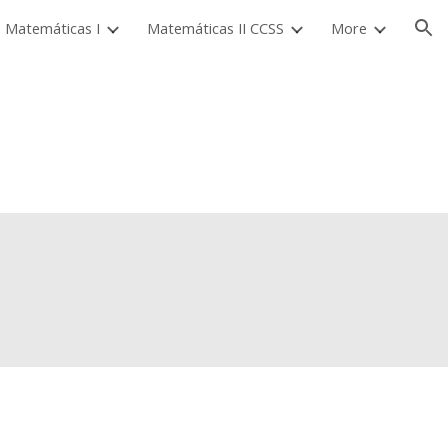
Matemáticas I
Matemáticas II CCSS
More
ion