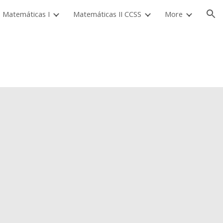
Matemáticas I
Matemáticas II CCSS
More
ion