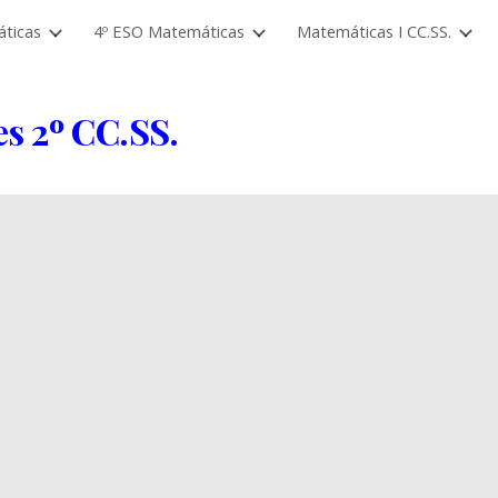
ticas
4º ESO Matemáticas
Matemáticas I CC.SS.
ip to main content
Skip to navigat
es
2º
CC.SS.