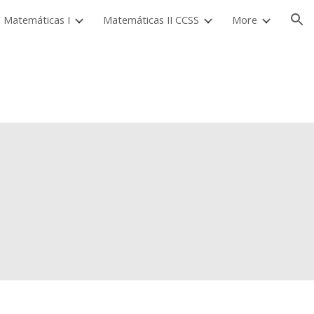
Matemáticas I
Matemáticas II CCSS
More
ion