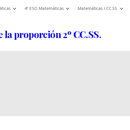
ticas
4º ESO Matemáticas
Matemáticas I CC.SS.
ip to main content
Skip to navigat
e la
proporción
2º
CC.SS.